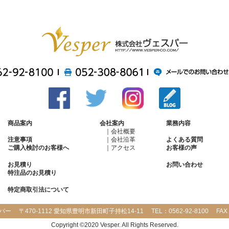
商品案内
会社案内
業務内容
会社概要
会社沿革
注意事項
よくある質問
アクセス
ご購入検討のお客様へ
お客様の声
お見積り
お問い合わせ
特注品のお見積り
特定商取引法について
パー
〒470-1112 愛知県豊明市新田町子持松14-11
TEL：
0562-92-8100
FAX
Copyright ©2020 Vesper. All Rights Reserved.