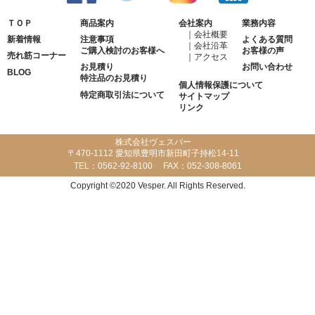
ＴＯＰ
商品案内
会社案内
業務内容
会社概要
新着情報
注意事項
よくある質問
会社沿革
ご購入検討のお客様へ
お客様の声
売れ筋コーナー
アクセス
お見積り
お問い合わせ
BLOG
特注品のお見積り
個人情報保護について
特定商取引法について
サイトマップ
リンク
株式会社ヴェスパー
〒470-1112 愛知県豊明市新田町子持松14-11
TEL：
0562-92-8100
FAX：
052-308-8061
Copyright ©2020 Vesper. All Rights Reserved.