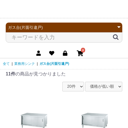
0
全て
|
業務用シンク
|
ガス台(片面引違戸)
11件
の商品が見つかりました