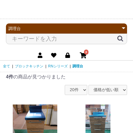
0
全て
|
ブロックキッチン
|
RNシリーズ
|
調理台
4件
の商品が見つかりました