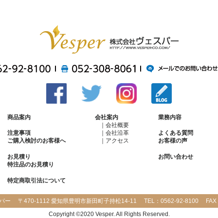
商品案内
会社案内
業務内容
会社概要
会社沿革
注意事項
よくある質問
アクセス
ご購入検討のお客様へ
お客様の声
お見積り
お問い合わせ
特注品のお見積り
特定商取引法について
パー
〒470-1112 愛知県豊明市新田町子持松14-11
TEL：
0562-92-8100
FAX
Copyright ©2020 Vesper. All Rights Reserved.